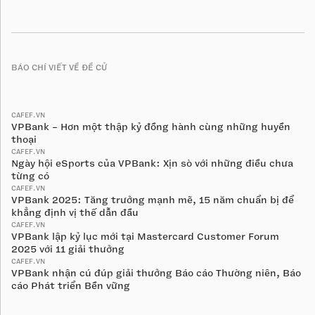
BÁO CHÍ VIẾT VỀ ĐỀ CỬ
CAFEF.VN
VPBank - Hơn một thập kỷ đồng hành cùng những huyền
thoại
CAFEF.VN
Ngày hội eSports của VPBank: Xịn sò với những điều chưa
từng có
CAFEF.VN
VPBank 2025: Tăng trưởng mạnh mẽ, 15 năm chuẩn bị để
khẳng định vị thế dẫn đầu
CAFEF.VN
VPBank lập kỷ lục mới tại Mastercard Customer Forum
2025 với 11 giải thưởng
CAFEF.VN
VPBank nhận cú đúp giải thưởng Báo cáo Thường niên, Báo
cáo Phát triển Bền vững