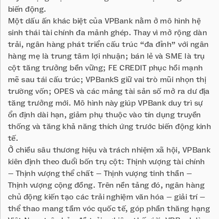
biến động.
Một dấu ấn khác biệt của VPBank nằm ở mô hình hệ
sinh thái tài chính đa mảnh ghép. Thay vì mở rộng dàn
trải, ngân hàng phát triển cấu trúc “đa đỉnh” với ngân
hàng mẹ là trung tâm lợi nhuận; bán lẻ và SME là trụ
cột tăng trưởng bền vững; FE CREDIT phục hồi mạnh
mẽ sau tái cấu trúc; VPBankS giữ vai trò mũi nhọn thị
trường vốn; OPES và các mảng tài sản số mở ra dư địa
tăng trưởng mới. Mô hình này giúp VPBank duy trì sự
ổn định dài hạn, giảm phụ thuộc vào tín dụng truyền
thống và tăng khả năng thích ứng trước biến động kinh
tế.
Ở chiều sâu thương hiệu và trách nhiệm xã hội, VPBank
kiên định theo đuổi bốn trụ cột: Thịnh vượng tài chính
– Thịnh vượng thể chất – Thịnh vượng tinh thần –
Thịnh vượng cộng đồng. Trên nền tảng đó, ngân hàng
chủ động kiến tạo các trải nghiệm văn hóa – giải trí –
thể thao mang tầm vóc quốc tế, góp phần thăng hạng