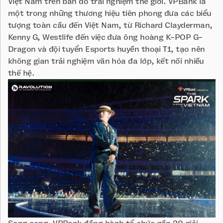
Việt Nam trên bản đồ trải nghiệm thế giới. VPBank là
một trong những thương hiệu tiên phong đưa các biểu
tượng toàn cầu đến Việt Nam, từ Richard Clayderman,
Kenny G, Westlife đến việc đưa ông hoàng K-POP G-
Dragon và đội tuyển Esports huyền thoại T1, tạo nên
không gian trải nghiệm văn hóa đa lớp, kết nối nhiều
thế hệ.