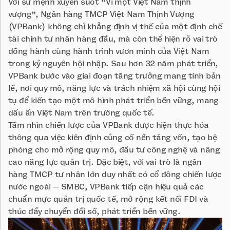
Với sứ mệnh xuyên suốt “Vì một Việt Nam thịnh
vượng”, Ngân hàng TMCP Việt Nam Thịnh Vượng
(VPBank) không chỉ khẳng định vị thế của một định chế
tài chính tư nhân hàng đầu, mà còn thể hiện rõ vai trò
đồng hành cùng hành trình vươn mình của Việt Nam
trong kỷ nguyên hội nhập. Sau hơn 32 năm phát triển,
VPBank bước vào giai đoạn tăng trưởng mang tính bản
lề, nơi quy mô, năng lực và trách nhiệm xã hội cùng hội
tụ để kiến tạo một mô hình phát triển bền vững, mang
dấu ấn Việt Nam trên trường quốc tế.
Tầm nhìn chiến lược của VPBank được hiện thực hóa
thông qua việc kiên định củng cố nền tảng vốn, tạo bệ
phóng cho mở rộng quy mô, đầu tư công nghệ và nâng
cao năng lực quản trị. Đặc biệt, với vai trò là ngân
hàng TMCP tư nhân lớn duy nhất có cổ đông chiến lược
nước ngoài – SMBC, VPBank tiếp cận hiệu quả các
chuẩn mực quản trị quốc tế, mở rộng kết nối FDI và
thúc đẩy chuyển đổi số, phát triển bền vững.