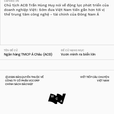
CAFEBIZ.VN
Chủ tịch ACB Trần Hùng Huy nói về động lực phát triển của
doanh nghiệp Việt: Sớm đưa Việt Nam tiến gần hơn tới vị
thế trung tâm công nghệ - tài chính của Đông Nam Á
TÊN ĐỀ CỬ
ĐỀ CỬ HẠNG MỤC
Ngân hàng TMCP Á Châu (ACB)
Vươn mình ra biển lớn
©2026 BẢN QUYỀN THUỘC VỀ
VIẾT TIẾP CÂU CHUYỆN
CÔNG TY CỔ PHẦN VCCORP
VIỆT NAM
CHÍNH SÁCH BẢO MẬT