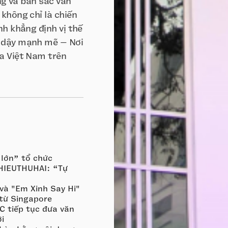
ng và bản sắc văn
không chỉ là chiến
nh khẳng định vị thế
i dậy mạnh mẽ – Nơi
a Việt Nam trên
 lớn” tổ chức
 HIEUTHUHAI: “Tự
 và "Em Xinh Say Hi"
 từ Singapore
C tiếp tục đưa văn
i