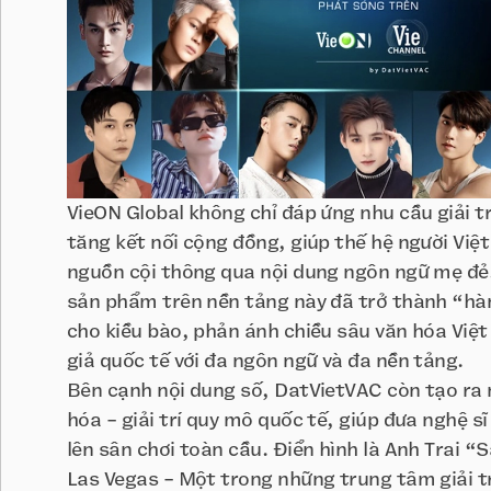
VieON Global không chỉ đáp ứng nhu cầu giải t
tăng kết nối cộng đồng, giúp thế hệ người Việt 
nguồn cội thông qua nội dung ngôn ngữ mẹ đẻ.
sản phẩm trên nền tảng này đã trở thành “hà
cho kiều bào, phản ánh chiều sâu văn hóa Việt
giả quốc tế với đa ngôn ngữ và đa nền tảng.
Bên cạnh nội dung số, DatVietVAC còn tạo ra 
hóa - giải trí quy mô quốc tế, giúp đưa nghệ s
lên sân chơi toàn cầu. Điển hình là Anh Trai “
Las Vegas - Một trong những trung tâm giải trí