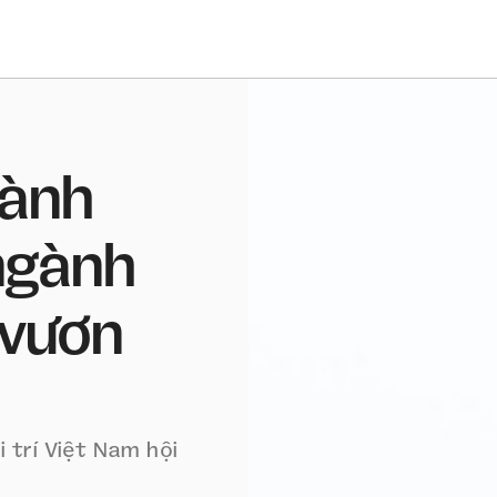
hành
ngành
 vươn
 trí Việt Nam hội