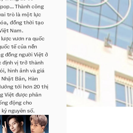
 Tpop… Thành công
i trò là một lực
óa, đồng thời tạo
 Việt Nam.
 lược vươn ra quốc
 quốc tế của nền
ng đồng người Việt ở
 định vị trở thành
ói, hình ảnh và giá
a, Nhật Bản, Hàn
ướng tới hơn 20 thị
ng Việt được phân
sống động cho
 kỷ nguyên số.