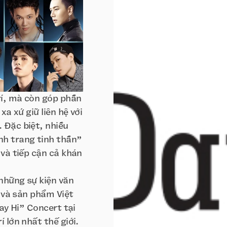
rí, mà còn góp phần
xa xứ giữ liên hệ với
 Đặc biệt, nhiều
nh trang tinh thần”
 và tiếp cận cả khán
những sự kiện văn
ĩ và sản phẩm Việt
Say Hi” Concert tại
 lớn nhất thế giới.