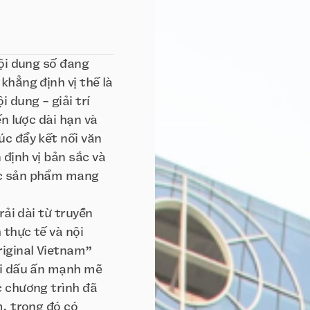
nội dung số đang
khẳng định vị thế là
 dung - giải trí
ến lược dài hạn và
úc đẩy kết nối văn
định vị bản sắc và
ác sản phẩm mang
rải dài từ truyền
thực tế và nội
iginal Vietnam”
hi dấu ấn mạnh mẽ
c chương trình đã
m, trong đó có