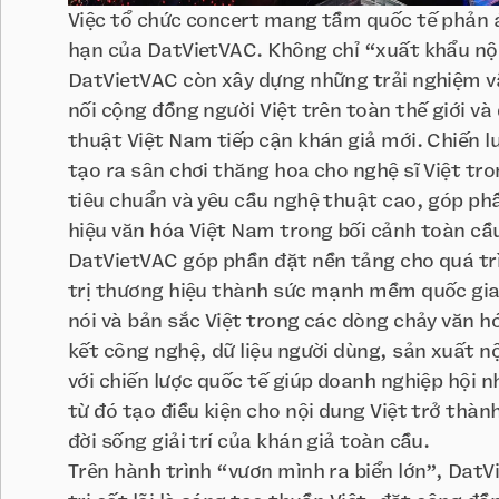
Việc tổ chức concert mang tầm quốc tế phản á
hạn của DatVietVAC. Không chỉ “xuất khẩu nộ
DatVietVAC còn xây dựng những trải nghiệm v
nối cộng đồng người Việt trên toàn thế giới và 
thuật Việt Nam tiếp cận khán giả mới. Chiến l
tạo ra sân chơi thăng hoa cho nghệ sĩ Việt tr
tiêu chuẩn và yêu cầu nghệ thuật cao, góp p
hiệu văn hóa Việt Nam trong bối cảnh toàn cầ
DatVietVAC góp phần đặt nền tảng cho quá tr
trị thương hiệu thành sức mạnh mềm quốc gia,
nói và bản sắc Việt trong các dòng chảy văn hó
kết công nghệ, dữ liệu người dùng, sản xuất n
với chiến lược quốc tế giúp doanh nghiệp hội 
từ đó tạo điều kiện cho nội dung Việt trở thà
đời sống giải trí của khán giả toàn cầu.
Trên hành trình “vươn mình ra biển lớn”, DatV