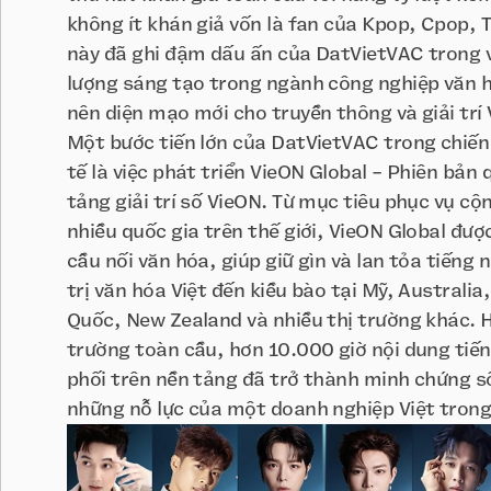
không ít khán giả vốn là fan của Kpop, Cpop,
này đã ghi đậm dấu ấn của DatVietVAC trong va
lượng sáng tạo trong ngành công nghiệp văn h
nên diện mạo mới cho truyền thông và giải trí
Một bước tiến lớn của DatVietVAC trong chiến
tế là việc phát triển VieON Global - Phiên bản
tảng giải trí số VieON. Từ mục tiêu phục vụ cộ
nhiều quốc gia trên thế giới, VieON Global được
cầu nối văn hóa, giúp giữ gìn và lan tỏa tiếng n
trị văn hóa Việt đến kiều bào tại Mỹ, Australi
Quốc, New Zealand và nhiều thị trường khác. H
trường toàn cầu, hơn 10.000 giờ nội dung tiế
phối trên nền tảng đã trở thành minh chứng 
những nỗ lực của một doanh nghiệp Việt trong