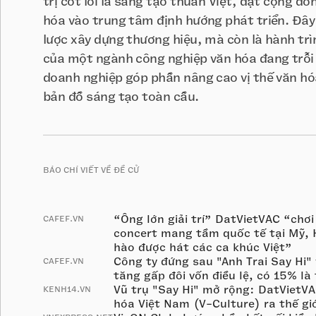
trị cốt lõi là sáng tạo thuần Việt, đặt cộng đồ
hóa vào trung tâm định hướng phát triển. Đây 
lược xây dựng thương hiệu, mà còn là hành trì
của một ngành công nghiệp văn hóa đang trỗ
doanh nghiệp góp phần nâng cao vị thế văn hó
bản đồ sáng tạo toàn cầu.
BÁO CHÍ VIẾT VỀ ĐỀ CỬ
“Ông lớn giải trí” DatVietVAC “chơi
CAFEF.VN
concert mang tầm quốc tế tại Mỹ,
hào được hát các ca khúc Việt”
Công ty đứng sau "Anh Trai Say Hi"
CAFEF.VN
tăng gấp đôi vốn điều lệ, có 15% là
Vũ trụ "Say Hi" mở rộng: DatVietVA
KENH14.VN
hóa Việt Nam (V-Culture) ra thế giớ