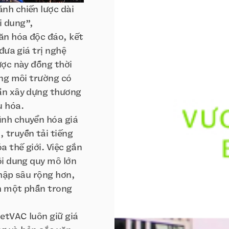
nh chiến lược dài
i dung”,
ăn hóa độc đáo, kết
đưa giá trị nghệ
ược này đồng thời
ong môi trường có
hần xây dựng thương
u hóa.
ình chuyển hóa giá
 truyền tải tiếng
a thế giới. Việc gắn
ội dung quy mô lớn
nhập sâu rộng hơn,
nh một phần trong
ietVAC luôn giữ giá