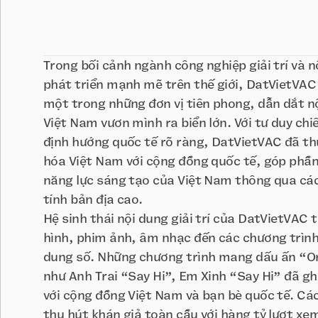
Trong bối cảnh ngành công nghiệp giải trí và 
phát triển mạnh mẽ trên thế giới, DatVietVAC 
một trong những đơn vị tiên phong, dẫn dắt nội
Việt Nam vươn mình ra biển lớn. Với tư duy chi
định hướng quốc tế rõ ràng, DatVietVAC đã th
hóa Việt Nam với cộng đồng quốc tế, góp phần 
năng lực sáng tạo của Việt Nam thông qua c
tính bản địa cao.
Hệ sinh thái nội dung giải trí của DatVietVAC t
hình, phim ảnh, âm nhạc đến các chương trình 
dung số. Những chương trình mang dấu ấn “Or
như Anh Trai “Say Hi”, Em Xinh “Say Hi” đã g
với cộng đồng Việt Nam và bạn bè quốc tế. Cá
thu hút khán giả toàn cầu với hàng tỷ lượt xe