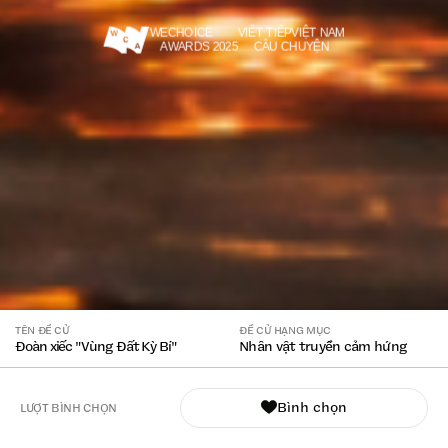
WECHOICE
VIẾT TIẾP
VIỆT NAM
AWARDS 2025
CÂU CHUYỆN
TÊN ĐỀ CỬ
ĐỀ CỬ HẠNG MỤC
Đoàn xiếc "Vùng Đất Kỳ Bí"
Nhân vật truyền cảm hứng
Bình chọn
LƯỢT BÌNH CHỌN