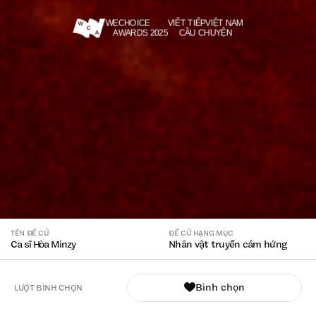
WECHOICE
VIẾT TIẾP
VIỆT NAM
AWARDS 2025
CÂU CHUYỆN
TÊN ĐỀ CỬ
ĐỀ CỬ HẠNG MỤC
Ca sĩ Hòa Minzy
Nhân vật truyền cảm hứng
Bình chọn
LƯỢT BÌNH CHỌN