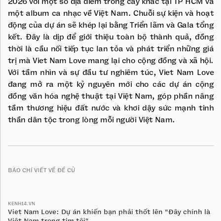
2026 với một số địa điểm trồng cây khác tại TP HCM và
một album ca nhạc về Việt Nam. Chuỗi sự kiện và hoạt
động của dự án sẽ khép lại bằng Triển lãm và Gala tổng
kết. Đây là dịp để giới thiệu toàn bộ thành quả, đồng
thời là cầu nối tiếp tục lan tỏa và phát triển những giá
trị mà Viet Nam Love mang lại cho cộng đồng và xã hội.
Với tầm nhìn và sự đầu tư nghiêm túc, Viet Nam Love
đang mở ra một kỷ nguyên mới cho các dự án cộng
đồng văn hóa nghệ thuật tại Việt Nam, góp phần nâng
tầm thương hiệu đất nước và khơi dậy sức mạnh tinh
thần dân tộc trong lòng mỗi người Việt Nam.
BÁO CHÍ VIẾT VỀ ĐỀ CỬ
KENH14.VN
Viet Nam Love: Dự án khiến bạn phải thốt lên "Đây chính là
Việt Nam trong tim tôi"