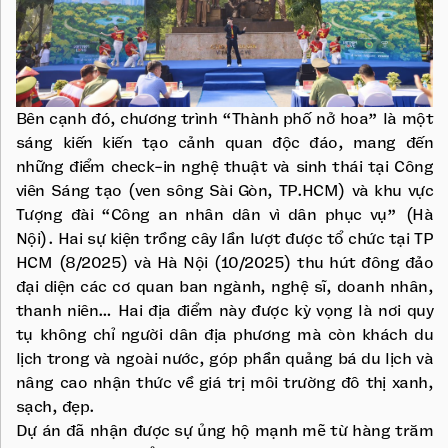
Bên cạnh đó, chương trình “Thành phố nở hoa” là một
sáng kiến kiến tạo cảnh quan độc đáo, mang đến
những điểm check-in nghệ thuật và sinh thái tại Công
viên Sáng tạo (ven sông Sài Gòn, TP.HCM) và khu vực
Tượng đài “Công an nhân dân vì dân phục vụ” (Hà
Nội). Hai sự kiện trồng cây lần lượt được tổ chức tại TP
HCM (8/2025) và Hà Nội (10/2025) thu hút đông đảo
đại diện các cơ quan ban ngành, nghệ sĩ, doanh nhân,
thanh niên… Hai địa điểm này được kỳ vọng là nơi quy
tụ không chỉ người dân địa phương mà còn khách du
lịch trong và ngoài nước, góp phần quảng bá du lịch và
nâng cao nhận thức về giá trị môi trường đô thị xanh,
sạch, đẹp.
Dự án đã nhận được sự ủng hộ mạnh mẽ từ hàng trăm