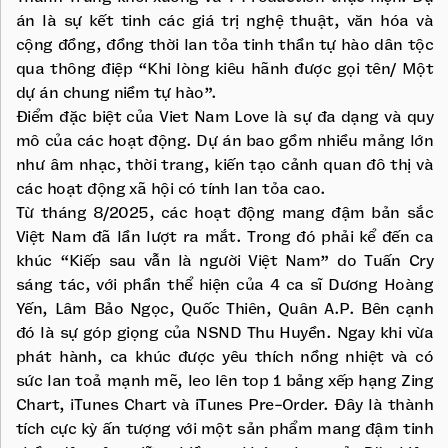
án là sự kết tinh các giá trị nghệ thuật, văn hóa và
cộng đồng, đồng thời lan tỏa tinh thần tự hào dân tộc
qua thông điệp “Khi lòng kiêu hãnh được gọi tên/ Một
dự án chung niềm tự hào”.
Điểm đặc biệt của Viet Nam Love là sự đa dạng và quy
mô của các hoạt động. Dự án bao gồm nhiều mảng lớn
như âm nhạc, thời trang, kiến tạo cảnh quan đô thị và
các hoạt động xã hội có tính lan tỏa cao.
Từ tháng 8/2025, các hoạt động mang đậm bản sắc
Việt Nam đã lần lượt ra mắt. Trong đó phải kể đến ca
khúc “Kiếp sau vẫn là người Việt Nam” do Tuấn Cry
sáng tác, với phần thể hiện của 4 ca sĩ Dương Hoàng
Yến, Lâm Bảo Ngọc, Quốc Thiên, Quân A.P. Bên cạnh
đó là sự góp giọng của NSND Thu Huyền. Ngay khi vừa
phát hành, ca khúc được yêu thích nồng nhiệt và có
sức lan toả mạnh mẽ, leo lên top 1 bảng xếp hạng Zing
Chart, iTunes Chart và iTunes Pre-Order. Đây là thành
tích cực kỳ ấn tượng với một sản phẩm mang đậm tinh