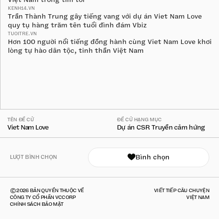
KENH14.VN
Trần Thành Trung gây tiếng vang với dự án Viet Nam Love
quy tụ hàng trăm tên tuổi đình đám Vbiz
TUOITRE.VN
Hơn 100 người nổi tiếng đồng hành cùng Viet Nam Love khơi
lòng tự hào dân tộc, tinh thần Việt Nam
TÊN ĐỀ CỬ
ĐỀ CỬ HẠNG MỤC
Viet Nam Love
Dự án CSR Truyền cảm hứng
Bình chọn
LƯỢT BÌNH CHỌN
©2026 BẢN QUYỀN THUỘC VỀ
VIẾT TIẾP CÂU CHUYỆN
CÔNG TY CỔ PHẦN VCCORP
VIỆT NAM
CHÍNH SÁCH BẢO MẬT