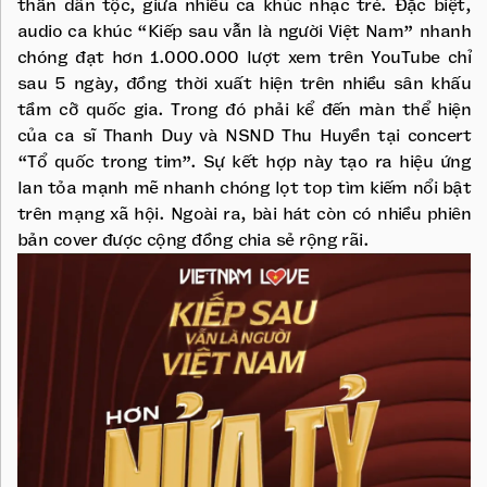
thần dân tộc, giữa nhiều ca khúc nhạc trẻ. Đặc biệt,
audio ca khúc “Kiếp sau vẫn là người Việt Nam” nhanh
chóng đạt hơn 1.000.000 lượt xem trên YouTube chỉ
sau 5 ngày, đồng thời xuất hiện trên nhiều sân khấu
tầm cỡ quốc gia. Trong đó phải kể đến màn thể hiện
của ca sĩ Thanh Duy và NSND Thu Huyền tại concert
“Tổ quốc trong tim”. Sự kết hợp này tạo ra hiệu ứng
lan tỏa mạnh mẽ nhanh chóng lọt top tìm kiếm nổi bật
trên mạng xã hội. Ngoài ra, bài hát còn có nhiều phiên
bản cover được cộng đồng chia sẻ rộng rãi.