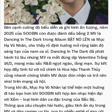
Bên cạnh cường độ biểu diễn và ghi hình ấn tượng, năm
2025 của SOOBIN còn được đánh dấu bằng 2 MV là
Dancing In The Dark trong Album BẬT NÓ LÊN và Mục
Hạ Vô Nhân, cho thấy rõ định hướng mở rộng biên độ
sáng tạo của nam ca sĩ. Dancing In The Dark đã phát
hành từ lâu nhưng MV ra mắt đúng dịp Valentine Trắng
14/3, mang màu sắc R&B ngọt ngào, lãng mạn. Sự kết
hợp đầy tình tứ với nữ chính là Hoa hậu Thanh Thủy
cũng nhanh chóng khiến MV được đón nhận và trở nên
viral trên mạng xã hội.
Trong khi đó, Mục Hạ Vô Nhân lại thể hiện một hướng
đi táo bạo hơn khi SOOBIN kết hợp âm nhạc hiện đại
với Xẩm - loại hình dân ca đặc trưng của Bắc Bộ.
Thông qua câu chuyện hài hước, giàu tính ẩn dụ trong
MV và dàn cameo uy tín, quy tụ nhiều nghệ sĩ gạo cội