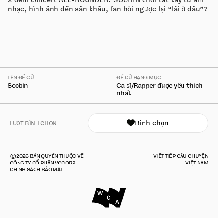
2 đêm concert ALL-ROUNDER: SOOBIN chơi tất tay từ âm
nhạc, hình ảnh đến sân khấu, fan hỏi ngược lại “lãi ở đâu”?
TÊN ĐỀ CỬ
ĐỀ CỬ HẠNG MỤC
Soobin
Ca sĩ/Rapper được yêu thích
nhất
Bình chọn
LƯỢT BÌNH CHỌN
©2026 BẢN QUYỀN THUỘC VỀ
VIẾT TIẾP CÂU CHUYỆN
CÔNG TY CỔ PHẦN VCCORP
VIỆT NAM
CHÍNH SÁCH BẢO MẬT