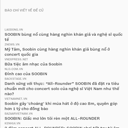
BÁO CHÍ VIẾT VỀ ĐỀ CỬ
LAODONG.VN
SOOBIN bùng nổ cùng hàng nghìn khán giả và nghệ sĩ quốc
tế
ZNEWS.VN
Mỹ Tâm, Soobin cùng hàng nghìn khán giả bùng nổ ở
concert quốc gia
VNEXPRESS.NET
Bữa tiệc âm nhạc của Soobin
NLD.COM.VN
Đỉnh cao của SOOBIN
BACKSTAGE.VN
Danh xứng với thực: “All-Rounder” SOOBIN đã đặt ra tiêu
chuẩn mới cho concert solo của nghệ sĩ Việt Nam như thế
nào?
VIETNAMNET.VN
Soobin gây 'choáng' khi múa hát ở độ cao 8m, quyên góp
hơn 1 tỷ cho đồng bào
BAZAARVIETNAM.VN
SOOBIN: Giấc mơ lớn tôi rèn một ALL-ROUNDER
KENH14.VN