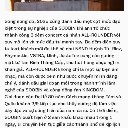
Song song đó, 2025 cũng đánh dấu một cột mốc đặc
biệt trong sự nghiệp của SOOBIN khi anh tổ chức
thành công 3 đêm concert cá nhân ALL-ROUNDER với
quy mô lớn và mức đầu tư mạnh tay. Ba đêm diễn quy
tụ loạt khách mời đa thế hệ như NSND Huỳnh Tú, Binz,
Rhymastic, VSTRA, tlinh, JustaTee cùng các gương
mặt từ Tân Binh Thăng Cấp, thu hút hàng chục nghìn
khán giả. ALL-ROUNDER không chỉ là một sự kiện âm
nhạc, mà còn được xem như bước chuyển mình đáng
chú ý, đánh dấu giai đoạn mới trong hành trình làm
nghề của SOOBIN và cộng đồng fan KINGDOM.
Giai đoạn cận Đại lễ 80 năm Cách mạng tháng Tám và
Quốc khánh 2/9 tiếp tục cho thấy cường độ làm việc
dày đặc và sự cống hiến của nam ca sĩ. Có thời điểm,
SOOBIN xuất hiện ở 2 sân khấu khác nhau trong 1
ngày, di chuyển liên tục giữa các thành phố để kịp lịch