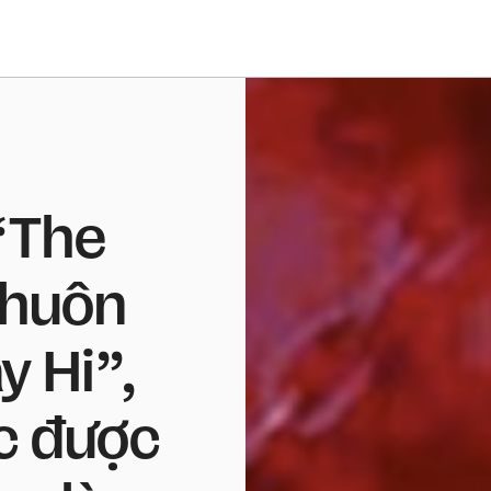
“The
khuôn
y Hi”,
úc được