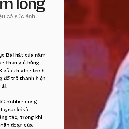
ằm lòng
ệu có sức ảnh
ục Bài hát của năm
ục khán giả bằng
3 của chương trình
g để trở thành hiện
iải.
ANG Robber cùng
aysonlei và
ng tác, trong khi
 phân đoạn của