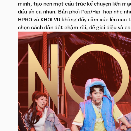
mình, tạo nên một cấu trúc kể chuyện liền m
dấu ấn cá nhân. Bản phối Pop/Hip-hop nhẹ nh
HPRO và KHOI VU không đẩy cảm xúc lên cao t
chọn cách dẫn dắt chậm rãi, để giai điệu và ca 