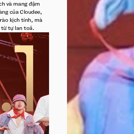
ạch và mang đậm
àng của Cloudee,
rào kịch tính, mà
từ tự lan toả.