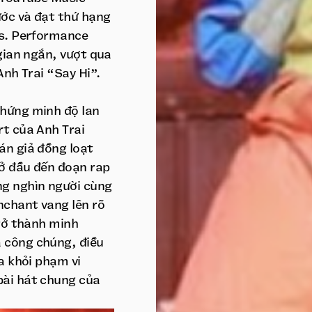
ước và đạt thứ hạng
es. Performance
 gian ngắn, vượt qua
Anh Trai “Say Hi”.
chứng minh độ lan
rt của Anh Trai
án giả đồng loạt
ở đầu đến đoạn rap
ng nghìn người cùng
nchant vang lên rõ
trở thành minh
 công chúng, điều
a khỏi phạm vi
bài hát chung của