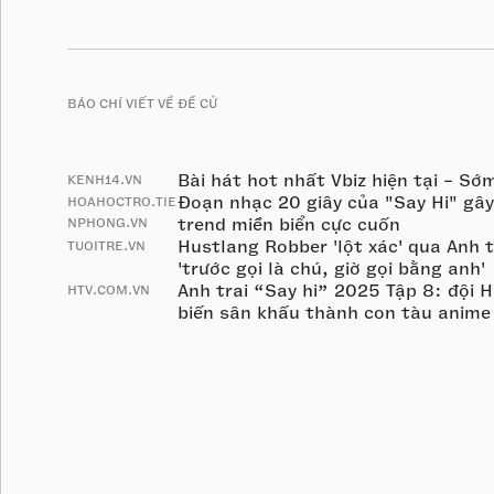
BÁO CHÍ VIẾT VỀ ĐỀ CỬ
Bài hát hot nhất Vbiz hiện tại - Sớ
KENH14.VN
Đoạn nhạc 20 giây của "Say Hi" gây
HOAHOCTRO.TIE
trend miền biển cực cuốn
NPHONG.VN
Hustlang Robber 'lột xác' qua Anh t
TUOITRE.VN
'trước gọi là chú, giờ gọi bằng anh'
Anh trai “Say hi” 2025 Tập 8: đội
HTV.COM.VN
biến sân khấu thành con tàu anime