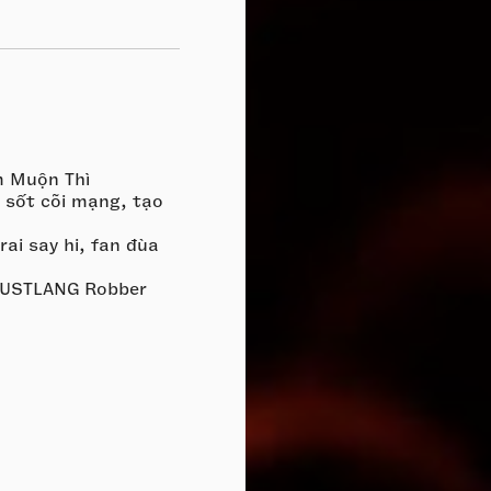
m Muộn Thì
 sốt cõi mạng, tạo
rai say hi, fan đùa
 HUSTLANG Robber