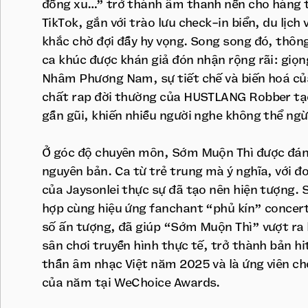
đồng xu…” trở thành âm thanh nền cho hàng 
TikTok, gắn với trào lưu check-in biển, du lịc
khắc chờ đợi đầy hy vọng. Song song đó, thôn
ca khúc được khán giả đón nhận rộng rãi: giọ
Nhâm Phương Nam, sự tiết chế và biến hoá củ
chất rap đời thường của HUSTLANG Robber tạ
gần gũi, khiến nhiều người nghe không thể ngừ
Ở góc độ chuyên môn, Sớm Muộn Thì được đánh
nguyên bản. Ca từ trẻ trung mà ý nghĩa, với đo
của Jaysonlei thực sự đã tạo nên hiện tượng.
hợp cùng hiệu ứng fanchant “phủ kín” concert
số ấn tượng, đã giúp “Sớm Muộn Thì” vượt ra
sân chơi truyền hình thực tế, trở thành bản hit
thần âm nhạc Việt năm 2025 và là ứng viên ch
của năm tại WeChoice Awards.