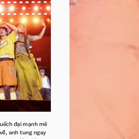
huếch đại mạnh mẽ
 về, anh tung ngay