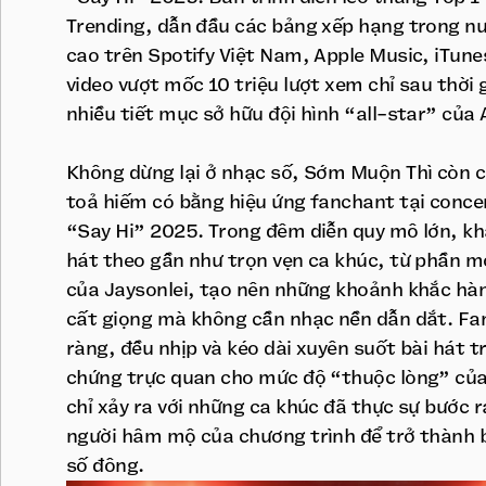
Trending, dẫn đầu các bảng xếp hạng trong n
cao trên Spotify Việt Nam, Apple Music, iTun
video vượt mốc 10 triệu lượt xem chỉ sau thời
nhiều tiết mục sở hữu đội hình “all-star” của 
Không dừng lại ở nhạc số, Sớm Muộn Thì còn 
toả hiếm có bằng hiệu ứng fanchant tại conce
“Say Hi” 2025. Trong đêm diễn quy mô lớn, kh
hát theo gần như trọn vẹn ca khúc, từ phần m
của Jaysonlei, tạo nên những khoảnh khắc hà
cất giọng mà không cần nhạc nền dẫn dắt. Fa
ràng, đều nhịp và kéo dài xuyên suốt bài hát 
chứng trực quan cho mức độ “thuộc lòng” của
chỉ xảy ra với những ca khúc đã thực sự bước r
người hâm mộ của chương trình để trở thành 
số đông.