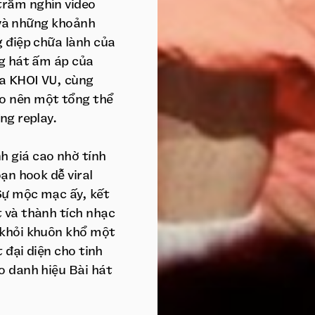
trăm nghìn video
h và những khoảnh
g điệp chữa lành của
ng hát ấm áp của
a KHOI VU, cùng
o nên một tổng thể
ng replay.
 giá cao nhờ tính
ạn hook dễ viral
 Sự mộc mạc ấy, kết
 và thành tích nhạc
 khỏi khuôn khổ một
 đại diện cho tinh
o danh hiệu Bài hát