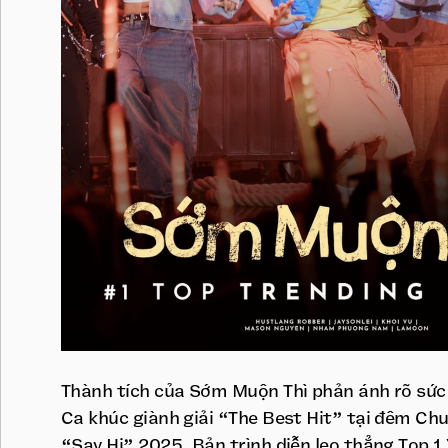
Thành tích của Sớm Muộn Thì phản ánh rõ sức 
Ca khúc giành giải “The Best Hit” tại đêm Chu
“Say Hi” 2025. Bản trình diễn leo thẳng Top 