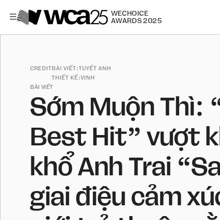
WECHOICE
AWARDS 2025
CREDIT
BÀI VIẾT:
TUYẾT ANH
THIẾT KẾ:
VINH
BÀI VIẾT
Sớm Muộn Thì: 
Best Hit” vượt 
khổ Anh Trai “Sa
giai điệu cảm x