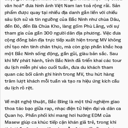
văn hoá” đưa hình ảnh Việt Nam lan toả rộng rãi. Sản
phẩm được quay tại nhiều địa danh gắn liền với chiều
sâu lịch sử và tín ngưỡng của Bắc Ninh như chùa Dâu,
đền Đô, đền Bà Chúa Kho, làng gốm Phù Lãng, với sự
tham gia của gần 300 người dân địa phương. Việc đưa
cộng đồng bản địa trực tiếp xuất hiện trong MV không
chỉ tạo nên tính chân thực, mà còn góp phần khắc hoạ
một Bắc Ninh sống động, gần gũi, giàu bản sắc. Sau
khi MV phát hành, tỉnh Bắc Ninh đã triển khai các tour
du lịch miễn phí vào cuối tuần, đưa du khách tham
quan các bối cảnh ghi hình trong MV, thu hút hàng
trăm lượt khách mỗi tuần và tạo ra hiệu ứng kích cầu
du lịch rõ rệt.
Về mặt nghệ thuật, Bắc Bling là một thử nghiệm giao
thoa táo bạo giữa rap, nhạc điện tử hiện đại và dân ca
Quan họ. Phần phối khí mang hơi hướng EDM của
Masew giúp ca khúc tiếp cận khán giả trẻ, trong khi