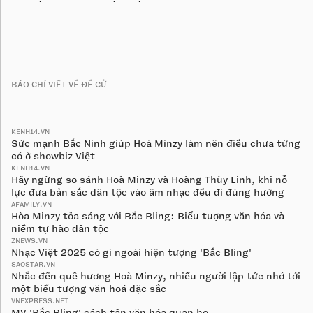
BÁO CHÍ VIẾT VỀ ĐỀ CỬ
KENH14.VN
Sức mạnh Bắc Ninh giúp Hoà Minzy làm nên điều chưa từng
có ở showbiz Việt
KENH14.VN
Hãy ngừng so sánh Hoà Minzy và Hoàng Thùy Linh, khi nỗ
lực đưa bản sắc dân tộc vào âm nhạc đều đi đúng hướng
AFAMILY.VN
Hòa Minzy tỏa sáng với Bắc Bling: Biểu tượng văn hóa và
niềm tự hào dân tộc
ZNEWS.VN
Nhạc Việt 2025 có gì ngoài hiện tượng 'Bắc Bling'
SAOSTAR.VN
Nhắc đến quê hương Hoà Minzy, nhiều người lập tức nhớ tới
một biểu tượng văn hoá đặc sắc
VNEXPRESS.NET
MV 'Bắc Bling' cách tân văn hóa quan họ