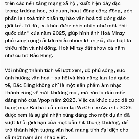
trên các nền tảng mạng xã hội, xuất hiện dày đặc
trong trường học, cơ quan, hoạt động cộng đồng, góp
phần lan toả tinh thần tự hào văn hoá tới đông đảo
giới trẻ. Từ đó, ca khúc được nhìn nhận như một “hit
quốc dân” của năm 2025, giúp hình ảnh Hoà Minzy
phủ sóng rộng rãi tới nhiều nhóm khán giả, đặc biệt là
thiếu niên và nhi đồng. Hoà Minzy đắt show cả năm
nhờ cú hit Bắc Bling.
Với những thành tích về lượt xem, độ phủ sóng, sức
ảnh hưởng văn hoá - xã hội và khả năng lan toả quốc
tế, Bắc Bling không chỉ là một sản phẩm âm nhạc
thành công về mặt thương mại, mà còn là dấu mốc
đáng nhớ của Vpop năm 2025. Việc ca khúc được đề cử
hạng mục Bài hát của năm tại WeChoice Awards 2025
được xem là sự ghi nhận xứng đáng cho một dự án đã
vượt khỏi giới hạn của một bản hit thông thường, để
trở thành hiện tượng văn hoá mang tính đại diện cho
cả một năm âm nhạc Việt.