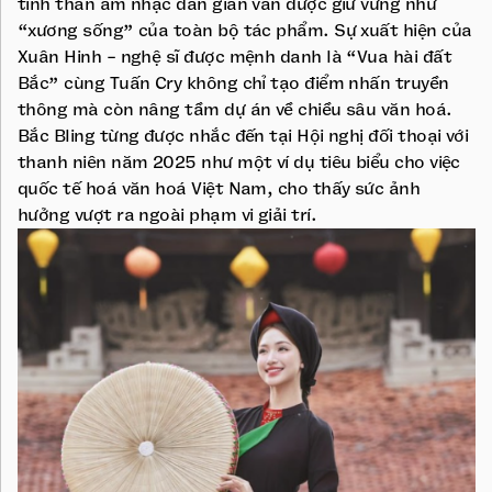
tinh thần âm nhạc dân gian vẫn được giữ vững như
“xương sống” của toàn bộ tác phẩm. Sự xuất hiện của
Xuân Hinh - nghệ sĩ được mệnh danh là “Vua hài đất
Bắc” cùng Tuấn Cry không chỉ tạo điểm nhấn truyền
thông mà còn nâng tầm dự án về chiều sâu văn hoá.
Bắc Bling từng được nhắc đến tại Hội nghị đối thoại với
thanh niên năm 2025 như một ví dụ tiêu biểu cho việc
quốc tế hoá văn hoá Việt Nam, cho thấy sức ảnh
hưởng vượt ra ngoài phạm vi giải trí.