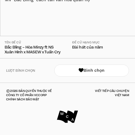
TÊN ĐỀ CỬ
ĐỀ CỬ HẠNG MỤC
Bắc Bling - Hòa Minzy ft NS
Bài hát của năm
Xuân Hinh x MASEW x Tuấn Cry
Bình chọn
LƯỢT BÌNH CHỌN
©2026 BẢN QUYỀN THUỘC VỀ
VIẾT TIẾP CÂU CHUYỆN
CÔNG TY CỔ PHẦN VCCORP
VIỆT NAM
CHÍNH SÁCH BẢO MẬT