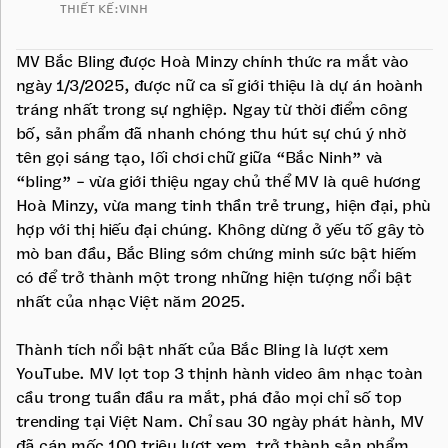
THIẾT KẾ:
VINH
MV Bắc Bling được Hoà Minzy chính thức ra mắt vào
ngày 1/3/2025, được nữ ca sĩ giới thiệu là dự án hoành
tráng nhất trong sự nghiệp. Ngay từ thời điểm công
bố, sản phẩm đã nhanh chóng thu hút sự chú ý nhờ
tên gọi sáng tạo, lối chơi chữ giữa “Bắc Ninh” và
“bling” - vừa giới thiệu ngay chủ thể MV là quê hương
Hoà Minzy, vừa mang tinh thần trẻ trung, hiện đại, phù
hợp với thị hiếu đại chúng. Không dừng ở yếu tố gây tò
mò ban đầu, Bắc Bling sớm chứng minh sức bật hiếm
có để trở thành một trong những hiện tượng nổi bật
nhất của nhạc Việt năm 2025.
Thành tích nổi bật nhất của Bắc Bling là lượt xem
YouTube. MV lọt top 3 thịnh hành video âm nhạc toàn
cầu trong tuần đầu ra mắt, phá đảo mọi chỉ số top
trending tại Việt Nam. Chỉ sau 30 ngày phát hành, MV
đã cán mốc 100 triệu lượt xem, trở thành sản phẩm